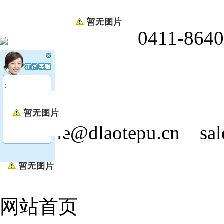
0411-8640
;
jasmine@dlaotepu.cn
sa
网站首页