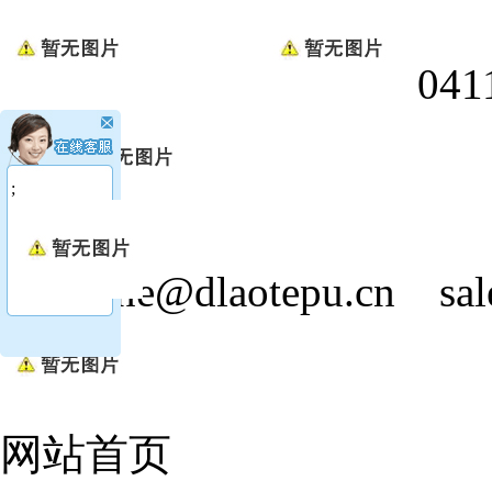
0411
;
jasmine@dlaotepu.cn
sa
网站首页