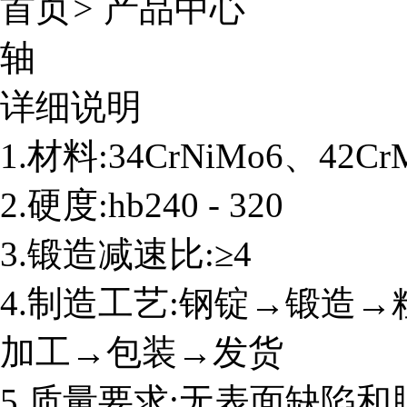
首页
>
产品中心
轴
详细说明
1.材料:34CrNiMo6、42C
2.硬度:hb240 - 320
3.锻造减速比:≥4
4.制造工艺:钢锭→锻造
加工→包装→发货
5.质量要求:无表面缺陷和