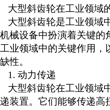
大型
斜齿轮
在工业领域
大型斜齿轮是工业领域
机械设备中扮演着关键的
工业领域中的关键作用，
缺性。
1. 动力传递
大型斜齿轮在工业领域
递装置。它们能够传递高