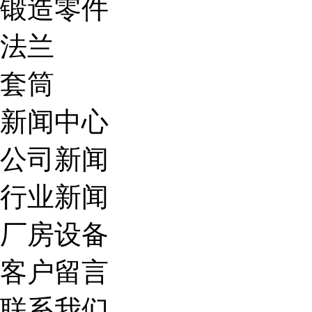
锻造零件
法兰
套筒
新闻中心
公司新闻
行业新闻
厂房设备
客户留言
联系我们