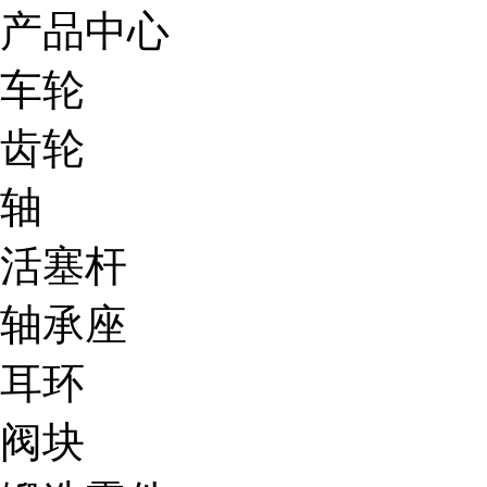
产品中心
车轮
齿轮
轴
活塞杆
轴承座
耳环
阀块