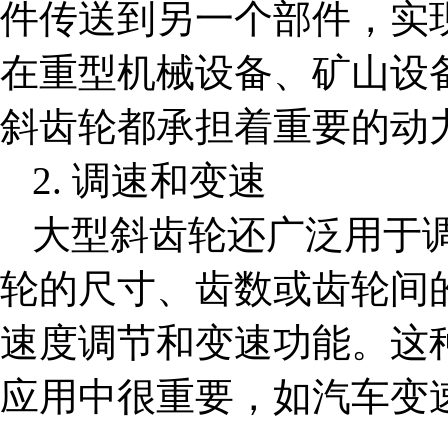
件传送到另一个部件，实
在重型机械设备、矿山设
斜齿轮都承担着重要的动
2. 调速和变速
大型
斜齿轮
还广泛用于
轮的尺寸、齿数或齿轮间
速度调节和变速功能。这
应用中很重要，如汽车变