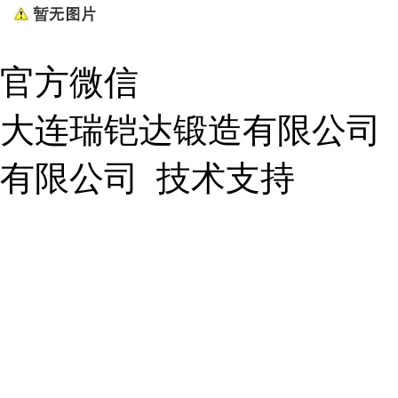
官方微信
大连瑞铠达锻造有限公司
有限公司
技术支持