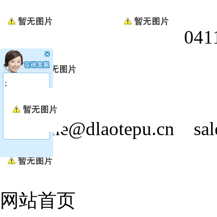
0411
;
jasmine@dlaotepu.cn
sa
网站首页